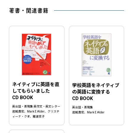
著書・関連書籍
ネイティブに英語を直
学校英語をネイティブ
してもらいました
の英語に変換する
CD BOOK
CD BOOK
英会話・表現集 英作文・英文レター
英会話・表現集
岩城貴宏、Mark E Alder、クリステ
岩城貴宏、Mark E Alder
ィーナ・クオ、難波京子