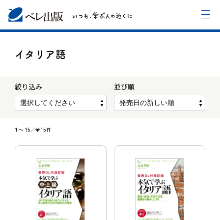
イタリア語
絞り込み
並び順
1
〜
15
／全15件