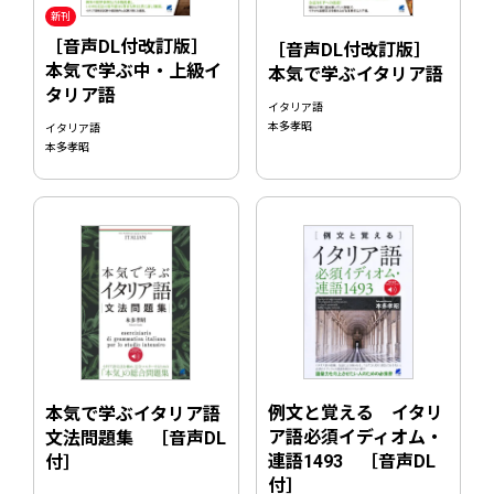
新刊
［音声DL付改訂版］
［音声DL付改訂版］
本気で学ぶ中・上級イ
本気で学ぶイタリア語
タリア語
イタリア語
本多孝昭
イタリア語
本多孝昭
例文と覚える イタリ
本気で学ぶイタリア語
ア語必須イディオム・
文法問題集 ［音声DL
連語1493 ［音声DL
付］
付］