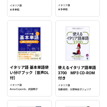
イタリア語
イタリア語
本多孝昭
本多孝昭
イタリア語 基本単語使
使えるイタリア語単語
い分けブック［音声DL
3700 MP3 CD-ROM
付］
付き
イタリア語
イタリア語
Anna Esposito、武田明子
佐藤徳和、北野美絵子ジュリア