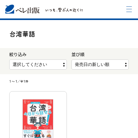
台湾華語
絞り込み
並び順
1
〜
1
／全1件