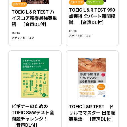
売れてます
ロングセラー
売れてます
TOEIC L＆R TEST 990
TOEIC L＆R TEST ハ
点獲得 全パート難問模
イスコア獲得最強英単
試 ［音声DL付］
語 ［音声DL付］
TOEIC
TOEIC
メディアビーコン
メディアビーコン
ビギナーのための
TOEIC L&R TEST ド
TOEIC S&Wテスト全
リルでマスター 出る順
問題チャレンジ！
英単語 ［音声DL付］
［音声DL付］