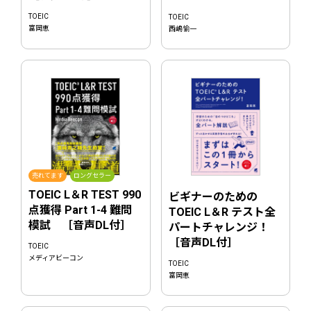
TOEIC
TOEIC
富岡恵
西嶋愉一
売れてます
ロングセラー
TOEIC L＆R TEST 990
ビギナーのための
点獲得 Part 1-4 難問
TOEIC L＆R テスト全
模試 ［音声DL付］
パートチャレンジ！
［音声DL付］
TOEIC
メディアビーコン
TOEIC
富岡恵