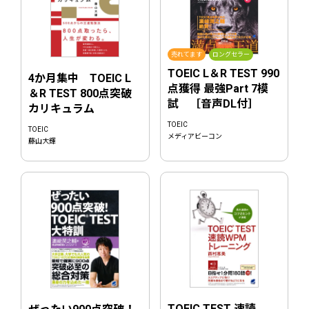
売れてます
ロングセラー
TOEIC L＆R TEST 990
4か月集中 TOEIC L
点獲得 最強Part 7模
＆R TEST 800点突破
試 ［音声DL付］
カリキュラム
TOEIC
TOEIC
メディアビーコン
藤山大輝
TOEIC TEST 速読