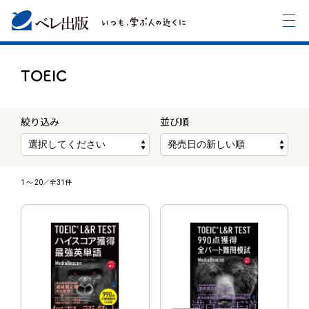
TOEIC
絞り込み
並び順
1
〜
20
／全31件