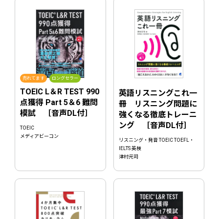
売れてます
ロングセラー
TOEIC L＆R TEST 990
英語リスニングこれ一
点獲得 Part 5＆6 難問
冊 リスニング問題に
模試 ［音声DL付］
強くなる徹底トレーニ
ング ［音声DL付］
TOEIC
メディアビーコン
リスニング・発音 TOEIC TOEFL・
IELTS 英検
津村元司