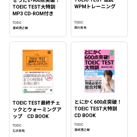
ぜったい900点突破！
WPMトレーニング
TOEIC TEST大特訓
MP3 CD-ROM付き
TOEIC
TOEIC
西村恵美
濵﨑潤之輔
とにかく600点突破！
TOEIC TEST最終チェ
TOEIC TEST大特訓
ックとウォーミングア
CD BOOK
ップ CD BOOK
TOEIC
TOEIC
濵﨑潤之輔
石井辰哉