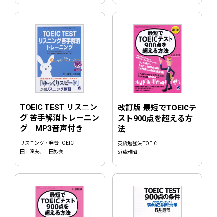
TOEIC TEST リスニン
改訂版 最短でTOEICテ
グ 苦手解消トレーニン
スト900点を超える方
グ MP3音声付き
法
リスニング・発音 TOEIC
英語勉強法 TOEIC
田上達夫、上田妙美
近藤雅昭