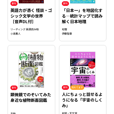
新刊
新刊
英語力が憑く 怪談・ゴ
「日本一」を地図化す
シック文学の世界
る―統計マップで読み
［音声DL付］
解く日本地理
リーディング 英語読み物
地理
小泉勇人
伊藤智章
新刊
売れてます
新刊
人にちょっと話せるよ
顕微鏡でのぞいてみた
うになる「宇宙のしく
身近な植物断面図鑑
み」
地学・天文学
生物