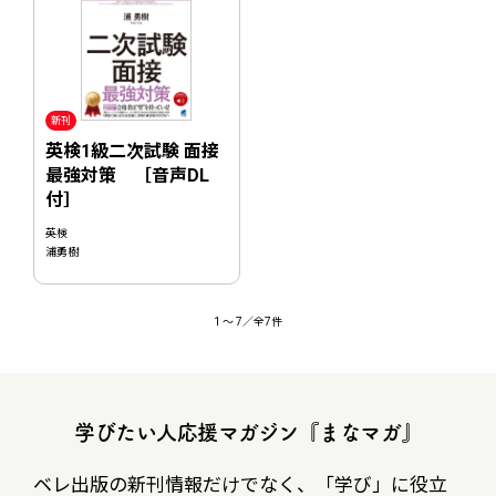
新刊
英検1級二次試験 面接
最強対策 ［音声DL
付］
英検
浦勇樹
1
〜
7
／全7件
学びたい人応援マガジン『まなマガ』
ベレ出版の新刊情報だけでなく、
「学び」に役立