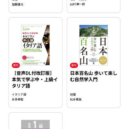
山村 紳一郎
加藤優太
新刊
新刊
［音声DL付改訂版］
日本百名山 歩いて楽し
本気で学ぶ中・上級イ
む自然学入門
タリア語
イタリア語
地理
本多孝昭
松本穂高