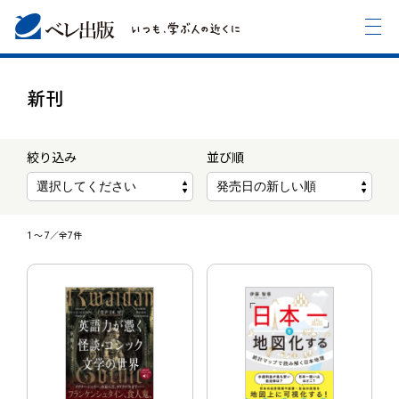
新刊
絞り込み
並び順
1
〜
7
／全7件