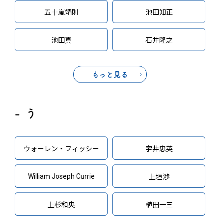
五十嵐靖則
池田知正
池田真
石井隆之
もっと見る
う
ウォーレン・フィッシー
宇井忠英
William Joseph Currie
上垣渉
上杉和央
植田一三