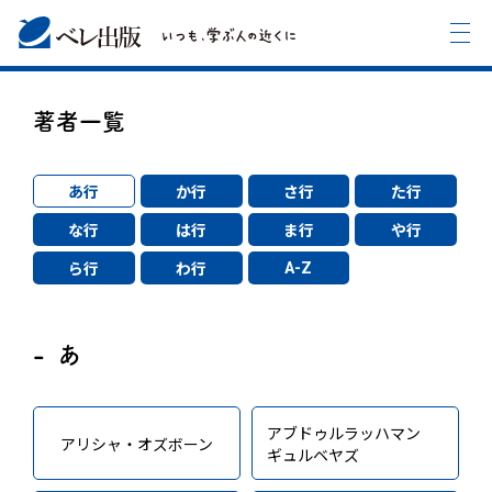
著者一覧
あ行
か行
さ行
た行
な行
は行
ま行
や行
A-Z
ら行
わ行
あ
アブドゥルラッハマン
アリシャ・オズボーン
ギュルベヤズ