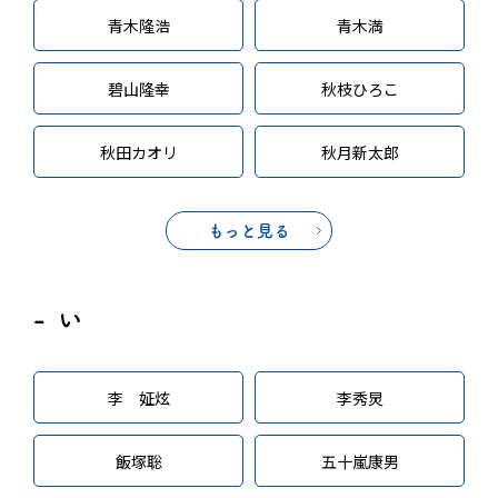
青木隆浩
青木満
碧山隆幸
秋枝ひろこ
秋田カオリ
秋月新太郎
もっと見る
い
李 姃炫
李秀炅
飯塚聡
五十嵐康男