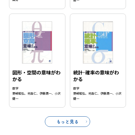
健一
図形・空間の意味がわ
統計･確率の意味がわ
かる
かる
数学
数学
野﨑昭弘、何森仁、伊藤潤一、小沢
野﨑昭弘、何森仁、伊藤潤一、小沢
健一
健一
もっと見る