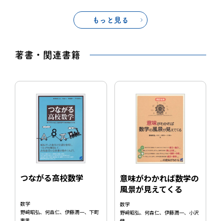
もっと見る
著書・関連書籍
つながる高校数学
意味がわかれば数学の
風景が見えてくる
数学
数学
野﨑昭弘、何森仁、伊藤潤一、下町
野﨑昭弘、何森仁、伊藤潤一、小沢
壽男