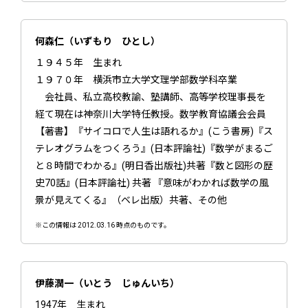
何森仁（いずもり ひとし）
１９４５年 生まれ
１９７０年 横浜市立大学文理学部数学科卒業
会社員、私立高校教諭、塾講師、高等学校理事長を
経て現在は神奈川大学特任教授。数学教育協議会会員
【著書】『サイコロで人生は語れるか』(こう書房)『ス
テレオグラムをつくろう』(日本評論社)『数学がまるご
と８時間でわかる』(明日香出版社)共著『数と図形の歴
史70話』(日本評論社) 共著 『意味がわかれば数学の風
景が見えてくる』（ベレ出版）共著、その他
※この情報は 2012.03.16 時点のものです。
伊藤潤一（いとう じゅんいち）
1947年 生まれ