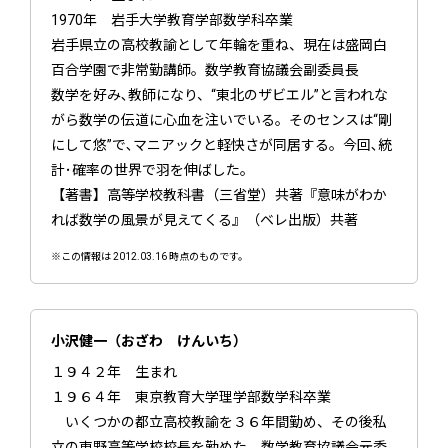
1970年 岩手大学教育学部数学科卒業
岩手県立の高校教諭として年輪を重ね、現在は盛岡白
百合学園で非常勤講師。数学教育協議会副委員長
数学を好み､教師になり、“東北のザビエル”と言われな
がら数学の伝道に心血を注いでいる。そのセンスは“剛
にして悠”で､マニアックと軽快さが同居する。今回､統
計･確率の世界で羽を伸ばした。
【著書】高等学校教科書（三省堂）共著『意味がわか
れば数学の風景が見えてくる』（ベレ出版）共著
※この情報は 2012.03.16 時点のものです。
小沢健一（おざわ けんいち）
１９４２年 生まれ
１９６４年 東京教育大学理学部数学科卒業
いくつかの都立高校教諭を３６年間勤め、その後私
立の東野高等学校校長を勤めた。数学教育協議会元委