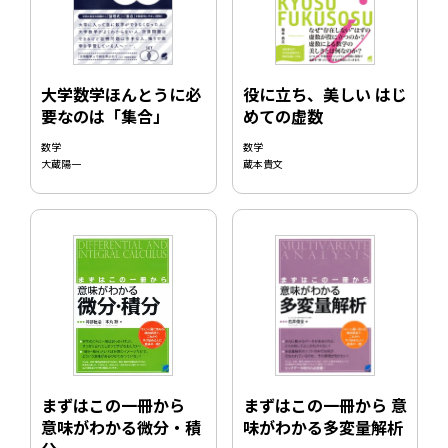
役に立ち、美しい はじ
大学数学ほんとうに必
めての虚数
要なのは「集合」
数学
数学
蔵本貴文
大蔵陽一
まずはこの一冊から 意
まずはこの一冊から
味がわかる多変量解析
意味がわかる微分・積