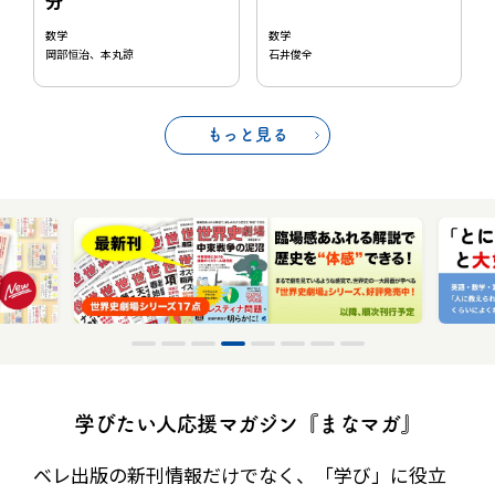
分
数学
数学
石井俊全
岡部恒治、本丸諒
もっと見る
学びたい人応援マガジン『まなマガ』
ベレ出版の新刊情報だけでなく、
「学び」に役立