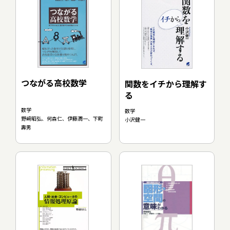
つながる高校数学
関数をイチから理解す
る
数学
数学
野﨑昭弘、何森仁、伊藤潤一、下町
小沢健一
壽男