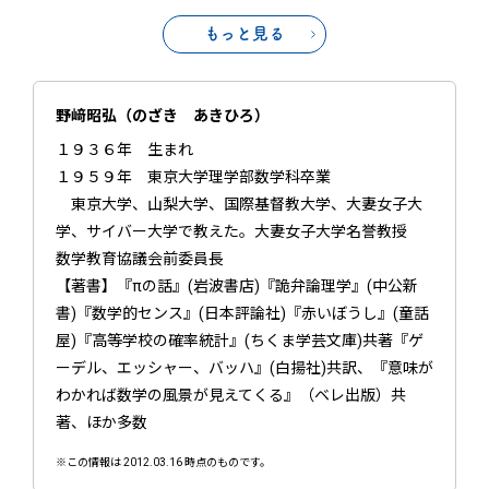
もっと見る
野﨑昭弘（のざき あきひろ）
１９３６年 生まれ
１９５９年 東京大学理学部数学科卒業
東京大学、山梨大学、国際基督教大学、大妻女子大
学、サイバー大学で教えた。大妻女子大学名誉教授
数学教育協議会前委員長
【著書】『πの話』(岩波書店)『詭弁論理学』(中公新
書)『数学的センス』(日本評論社)『赤いぼうし』(童話
屋)『高等学校の確率統計』(ちくま学芸文庫)共著『ゲ
ーデル、エッシャー、バッハ』(白揚社)共訳、『意味が
わかれば数学の風景が見えてくる』（ベレ出版）共
著、ほか多数
※この情報は 2012.03.16 時点のものです。