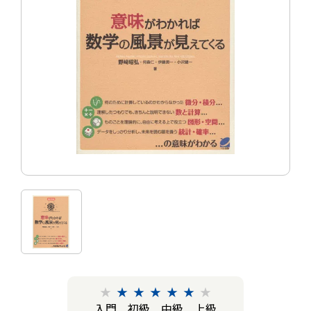
★
★
★
★
★
★
★
入門
初級
中級
上級