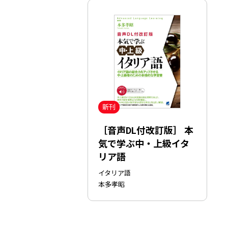
新刊
［音声DL付改訂版］ 本
気で学ぶ中・上級イタ
リア語
イタリア語
本多孝昭