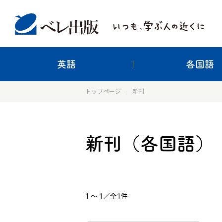
英語
各国語
トップページ
新刊
新刊（各国語）
1
〜
1
／全1件