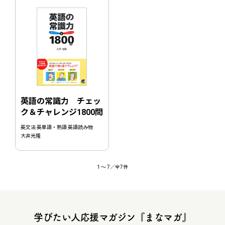
英語の常識力 チェッ
ク＆チャレンジ1800問
英文法 英単語・熟語 英語読み物
大井光隆
1
〜
7
／全7件
学びたい人応援マガジン『まなマガ』