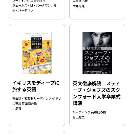
リーディング 英語読み物
英語読み物
ジェームス・M・バーダマン、マ
大井光隆
ヤ・バーダマン
イギリスをディープに
英文徹底解読 スティ
旅する英語
ーブ・ジョブズのスタ
ンフォード大学卒業式
英会話・表現集 リーディング イギリ
講演
ス英語 英語読み物
小島智
リーディング 英語読み物
畠山雄二