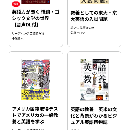
新刊
英語力が憑く 怪談・ゴ
教養としての東大・京
シック文学の世界
大英語の入試問題
［音声DL付］
英文法 英語読み物
佐藤ヒロシ
リーディング 英語読み物
小泉勇人
アメリカ国籍取得テス
英語の教養 英米の文
トでアメリカの一般教
化と背景がわかるビジ
養と英語を学ぶ
ュアル英語博物誌