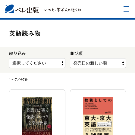
英語読み物
絞り込み
並び順
1
〜
7
／全7件