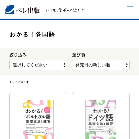
わかる！各国語
絞り込み
並び順
1
〜
3
／全3件