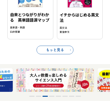
由来とつながりがわか
イチからはじめる英文
る 英単語語源マップ
法
英単語・熟語
英文法
臼井俊雄
東後幸生
もっと見る