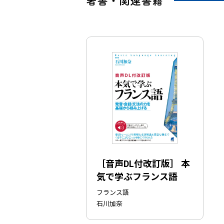
著書・関連書籍
［音声DL付改訂版］ 本
気で学ぶフランス語
フランス語
石川加奈