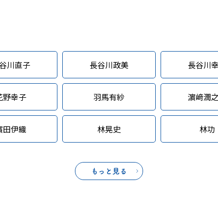
谷川直子
長谷川政美
長谷川
花野幸子
羽馬有紗
濵﨑潤
濱田伊織
林晃史
林功
もっと見る