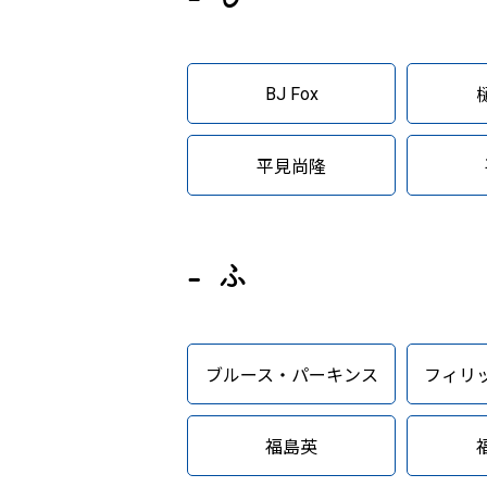
BJ Fox
平見尚隆
ふ
ブルース・パーキンス
フィリ
福島英