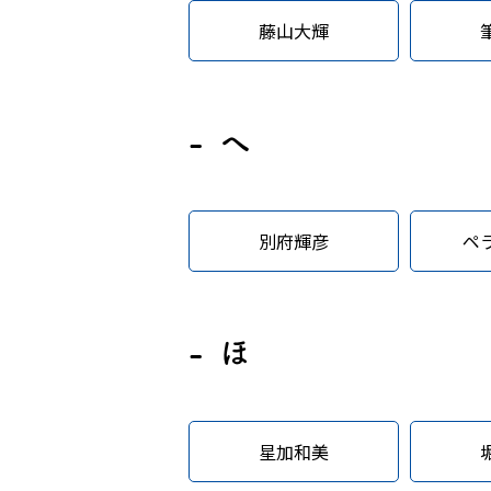
藤山大輝
へ
別府輝彦
ペ
ほ
星加和美