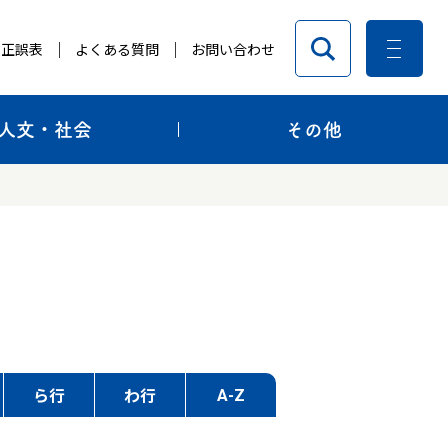
正誤表
よくある質問
お問い合わせ
人文・社会
その他
A-Z
ら行
わ行