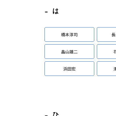
は
橋本淳司
長
畠山雄二
浜田宏
ひ