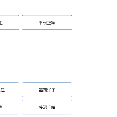
生
平松正顕
佐江
福岡洋子
也
藤沼千晴