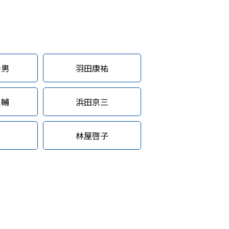
幸男
羽田康祐
之輔
浜田京三
林屋啓子