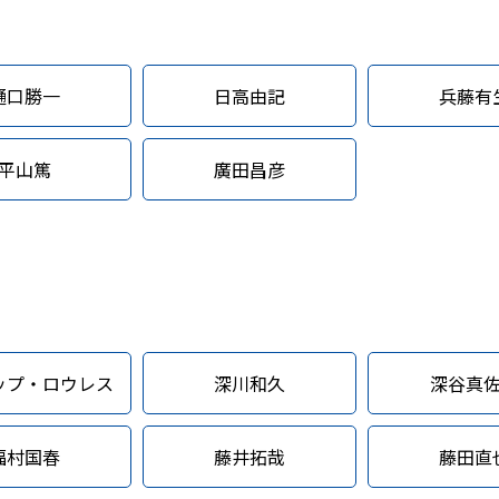
樋口勝一
日高由記
兵藤有
平山篤
廣田昌彦
ップ・ロウレス
深川和久
深谷真
福村国春
藤井拓哉
藤田直