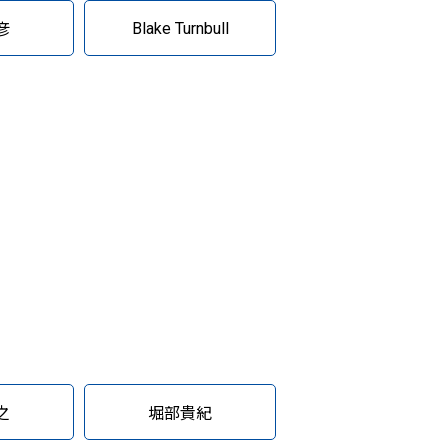
Blake Turnbull
彦
之
堀部貴紀