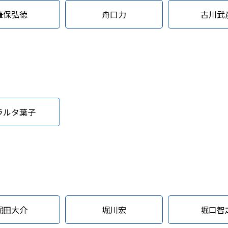
筆保弘徳
舟口力
古川武
ラルタ葉子
堀田大介
堀川宏
堀口智