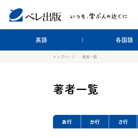
英語
各国語
トップページ
著者一覧
著者一覧
あ行
か行
さ行