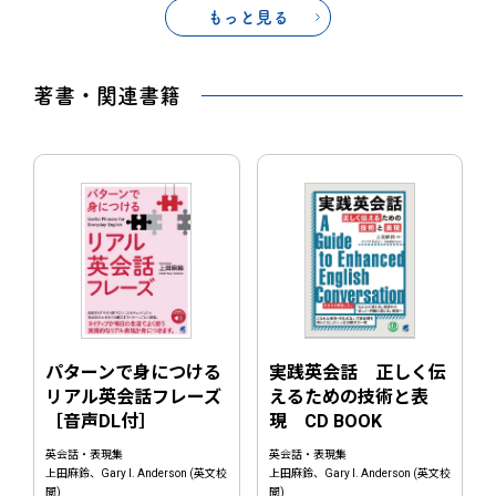
もっと見る
著書・関連書籍
パターンで身につける
実践英会話 正しく伝
リアル英会話フレーズ
えるための技術と表
［音声DL付］
現 CD BOOK
英会話・表現集
英会話・表現集
上田麻鈴、Gary I. Anderson (英文校
上田麻鈴、Gary I. Anderson (英文校
閲)
閲)