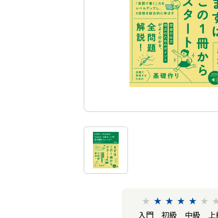
★
★
★
★
★
★
入門
初級
中級
上