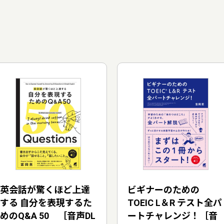
英会話が驚くほど上達
ビギナーのための
する 自分を表現するた
TOEIC L＆R テスト全パ
めのQ&A 50 ［音声DL
ートチャレンジ！［音