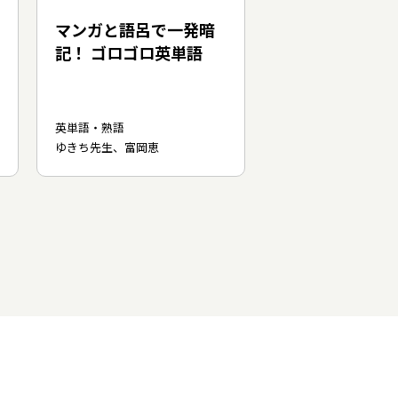
マンガと語呂で一発暗
記！ ゴロゴロ英単語
英単語・熟語
ゆきち先生、富岡恵