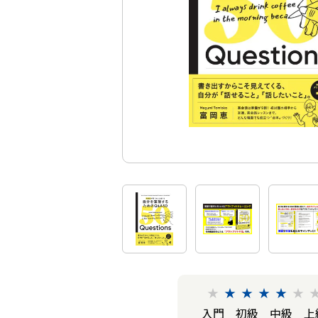
★
★
★
★
★
★
入門
初級
中級
上