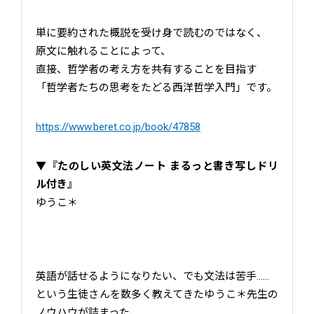
単に要約された概説を受け身で読むのではなく、
原文に触れることによって、
直接、哲学者の考え方を共有することを目指す
「哲学者たちの思考をたどる西洋哲学入門」です。
https://www.beret.co.jp/book/47858
▼
『たのしい英文法ノート まるっと書き写しドリ
ル付き』
ゆうこ＊
英語が話せるようになりたい、でも文法は苦手……
という生徒さんを数多く教えてきたゆうこ＊先生の
ノウハウが詰まった、