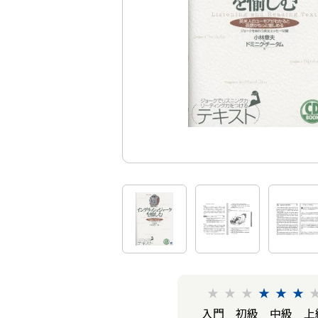
★
★
★
★
★
★
入門
初級
中級
上