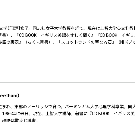
学院文学研究科修了。同志社女子大学教授を経て、現在は上智大学英文科
）、『CD BOOK イギリス英語を愉しく聞く』『CD BOOK イ
英語の裏表』（ちくま新書）、『スコットランドの聖なる石』（NHKブ
。
eetham）
生まれ、東部のノーリッジで育つ。バーミンガム大学心理学科卒業。同
986年に来日。現在、上智大学講師。著書に『CD BOOK イギリス英語
。趣味は散歩と読書。