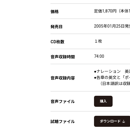
定価1,870円（本体1
価格
2005年01月25日発
発売日
１枚
CD枚数
74:00
音声収録時間
●ナレーション 英
●各章の英文と「ポ
音声収録内容
（日本語訳は収録
音声ファイル
購入
試聴ファイル
ダウンロード