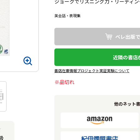
ジョークでリスニング力・リーディン
英会話・表現集
ベレ出版
近隣の書店
書店在庫情報プロジェクト実証実験について
※品切れ
他のネット
★
級