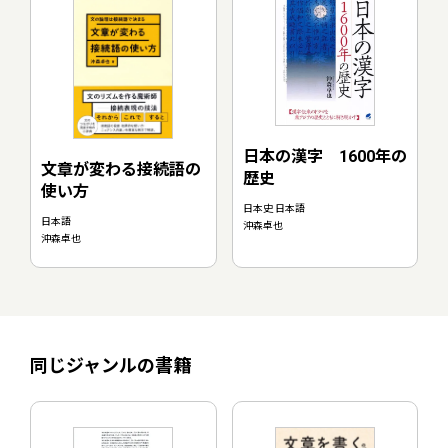
日本の漢字 1600年の
文章が変わる接続語の
歴史
使い方
日本史 日本語
日本語
沖森卓也
沖森卓也
同じジャンルの書籍