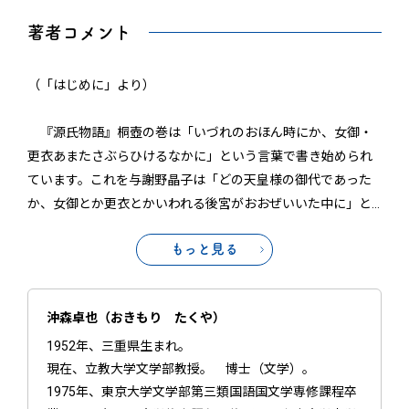
著者コメント
（「はじめに」より）
『源氏物語』桐壺の巻は「いづれのおほん時にか、女御・
更衣あまたさぶらひけるなかに」という言葉で書き始められ
ています。これを与謝野晶子は「どの天皇様の御代であった
か、女御とか更衣とかいわれる後宮がおおぜいいた中に」と
…
もっと見る
沖森卓也（おきもり たくや）
1952年、三重県生まれ。
現在、立教大学文学部教授。 博士（文学）。
1975年、東京大学文学部第三類国語国文学専修課程卒