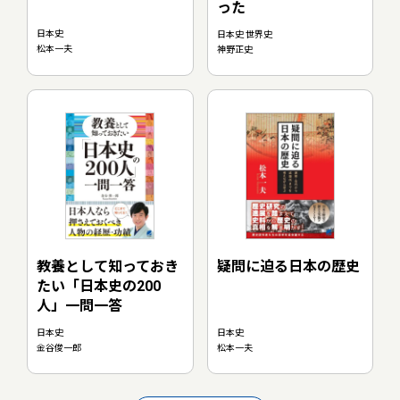
った
日本史
日本史 世界史
松本一夫
神野正史
教養として知っておき
疑問に迫る日本の歴史
たい「日本史の200
人」一問一答
日本史
日本史
金谷俊一郎
松本一夫