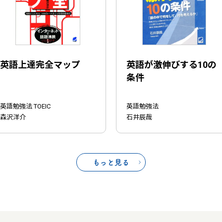
英語上達完全マップ
英語が激伸びする10の
条件
英語勉強法 TOEIC
英語勉強法
森沢洋介
石井辰哉
もっと見る