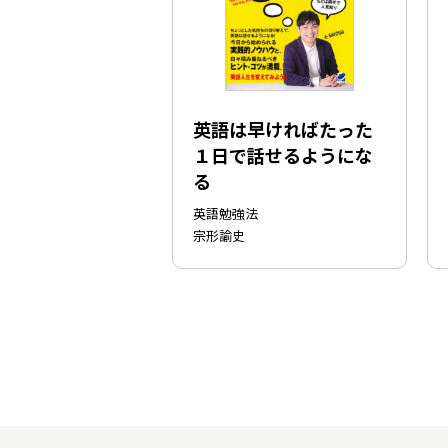
英語は早ければたった
１日で話せるようにな
る
英語勉強法
宗形諭史