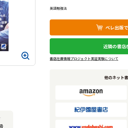
英語勉強法
ベレ出版
近隣の書店
書店在庫情報プロジェクト実証実験について
他のネット
★
級