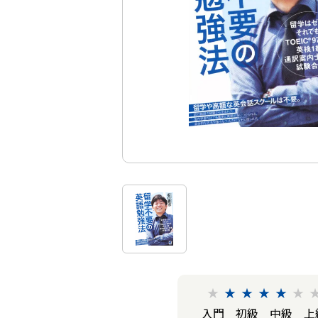
★
★
★
★
★
★
入門
初級
中級
上