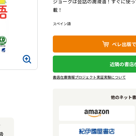
ジョークは会話の潤滑油！すぐに使っ
載！
スペイン語
ベレ出版
近隣の書店
書店在庫情報プロジェクト実証実験について
他のネット
★
級