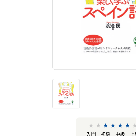
★
★
★
★
★
★
入門
初級
中級
上