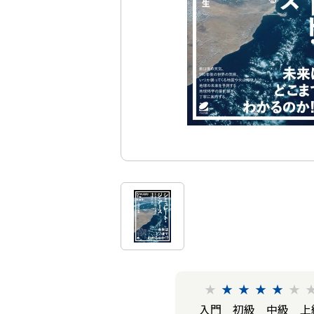
★
★
★
★
★
★
入門
初級
中級
上