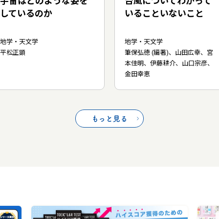
宇宙はどのような姿を
台風についてわかって
しているのか
いることいないこと
地学・天文学
地学・天文学
平松正顕
筆保弘徳 (編著)、山田広幸、宮
本佳明、伊藤耕介、山口宗彦、
金田幸恵
もっと見る