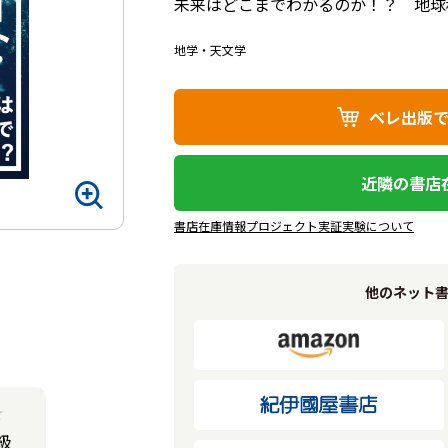
未来はどこまでわかるのか！？ 地球
地学・天文学
ベレ出版
近隣の書店
書店在庫情報プロジェクト実証実験について
他のネット
★
級