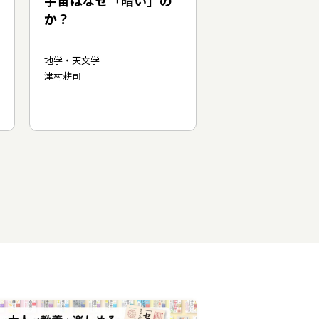
宇宙はなぜ「暗い」の
か？
地学・天文学
津村耕司