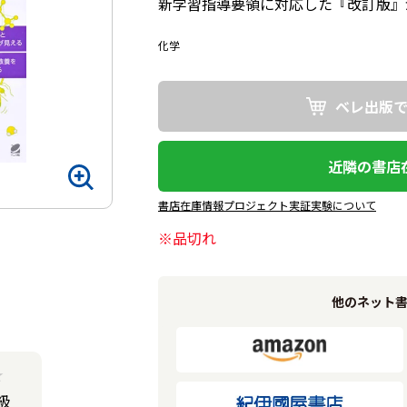
新学習指導要領に対応した『改訂版』
化学
ベレ出版
近隣の書店
書店在庫情報プロジェクト実証実験について
※品切れ
他のネット
★
級