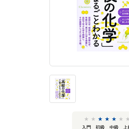
★
★
★
★
★
★
入門
初級
中級
上