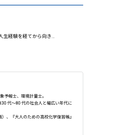
人生経験を経てから向き
…
気象予報士、環境計量士。
 代～80 代の社会人と幅広い年代に
版）、『大人のための高校化学復習帳』