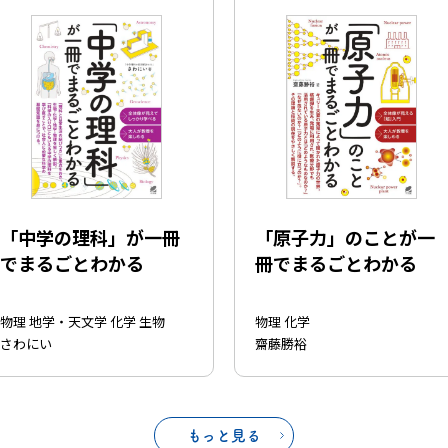
「中学の理科」が一冊
「原子力」のことが一
でまるごとわかる
冊でまるごとわかる
物理 地学・天文学 化学 生物
物理 化学
さわにい
齋藤勝裕
もっと見る