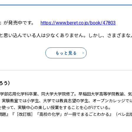
版』が発売中です。
https://www.beret.co.jp/book/47803
と思い込んでいる人は少なくありません。しかし、さまざまな
もっと見る
ろう）
理工学部応用化学科卒業、同大学大学院修了。早稲田大学高等学院教諭、
実験教室では小学生、大学では教員志望の学生、オープンカレッジでは30
を使って、実験中心の楽しい授業をすることを心がけている。
問題』『［改訂版］「高校の化学」が一冊でまるごとわかる』（ベレ出