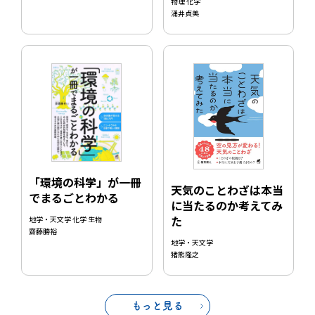
物理 化学
涌井貞美
「環境の科学」が一冊
天気のことわざは本当
でまるごとわかる
に当たるのか考えてみ
た
地学・天文学 化学 生物
齋藤勝裕
地学・天文学
猪熊隆之
もっと見る