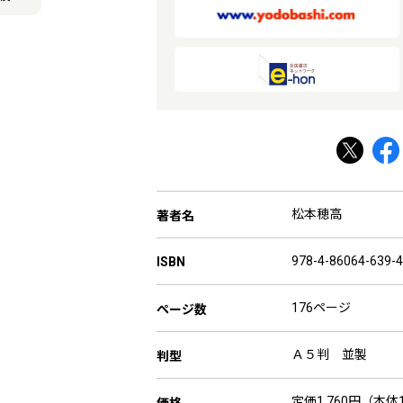
松本穂高
著者名
978-4-86064-639-4
ISBN
176ページ
ページ数
Ａ５判 並製
判型
定価1,760円（本体1
価格