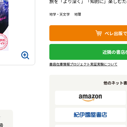
旅を「より深く」「知的に」楽しむた
地学・天文学
地理
ベレ出版
近隣の書店
書店在庫情報プロジェクト実証実験について
他のネット
★
級