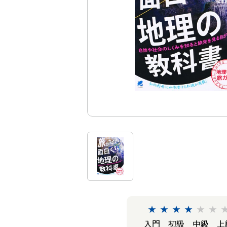
★
★
★
★
★
★
入門
初級
中級
上