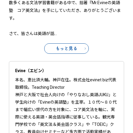
数多くある文法学習書籍がある中で、拙著『Mr.Evineの英語
塾 コア英文法』を手にしていただき、ありがとうございま
す。
さて、皆さんは英語が話
…
もっと見る
Evine（エビン）
本名、恵比須大輔。神戸在住。株式会社evinet biz代表
取締役。Teaching Director
神戸と大阪で社会人向けの「やりなおし英語JUKU」と
学生向けの「Evineの英語塾」を主宰。１０代～８０代
まで幅広い世代の方を対象に、コア英文法を軸に、実
際に使える英語・英会話指導に従事している。観光専
門学校での「英文法＆英会話クラス」や「TOEIC」ク
ラス、教員向けセミナーなど多方面で活動実績があ