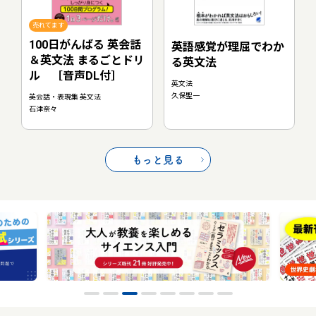
売れてます
100日がんばる 英会話
英語感覚が理屈でわか
＆英文法 まるごとドリ
る英文法
ル ［音声DL付］
英文法
久保聖一
英会話・表現集 英文法
石津奈々
もっと見る