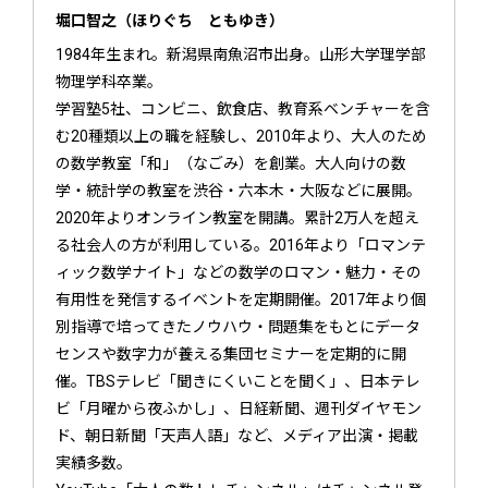
堀口智之（ほりぐち ともゆき）
1984年生まれ。新潟県南魚沼市出身。山形大学理学部
物理学科卒業。
学習塾5社、コンビニ、飲食店、教育系ベンチャーを含
む20種類以上の職を経験し、2010年より、大人のため
の数学教室「和」（なごみ）を創業。大人向けの数
学・統計学の教室を渋谷・六本木・大阪などに展開。
2020年よりオンライン教室を開講。累計2万人を超え
る社会人の方が利用している。2016年より「ロマンテ
ィック数学ナイト」などの数学のロマン・魅力・その
有用性を発信するイベントを定期開催。2017年より個
別指導で培ってきたノウハウ・問題集をもとにデータ
センスや数字力が養える集団セミナーを定期的に開
催。TBSテレビ「聞きにくいことを聞く」、日本テレ
ビ「月曜から夜ふかし」、日経新聞、週刊ダイヤモン
ド、朝日新聞「天声人語」など、メディア出演・掲載
実績多数。