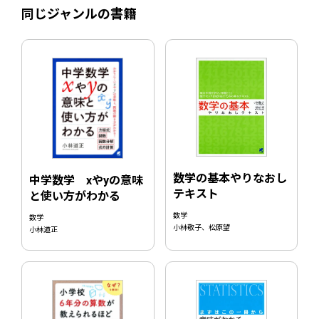
同じジャンルの書籍
数学の基本やりなおし
中学数学 xやyの意味
テキスト
と使い方がわかる
数学
数学
小林敬子、松原望
小林道正