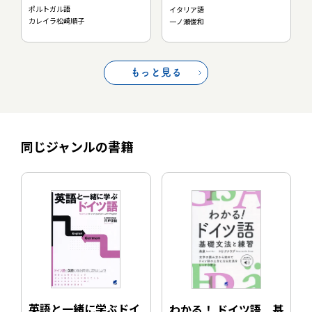
ポルトガル語
イタリア語
カレイラ松崎順子
一ノ瀬俊和
もっと見る
同じジャンルの書籍
英語と一緒に学ぶドイ
わかる！ ドイツ語 基