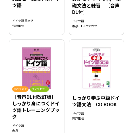
ツ語
礎文法と練習 ［音声
DL付］
ドイツ語 英文法
ドイツ語
宍戸里佳
森泉、HJクナウプ
売れてます
ロングセラー
［音声DL付改訂版］
しっかり学ぶ中級ドイ
しっかり身につくドイ
ツ語文法 CD BOOK
ツ語トレーニングブッ
ドイツ語
ク
宍戸里佳
ドイツ語
森泉