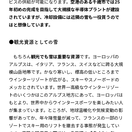
ビスの供給が可能になります。
空港のある千歳市では25
年初めの完成を目指して大規模な半導体プラントが建設
されていますが、冷却設備には近隣の雪も一役買うので
はと想像しています。
●観光資源としての雪
もちろん
観光でも雪は重要な資源
です。ヨーロッパの
アルプスは、イタリア、フランス、スイスなどに跨る大規
模山岳地帯です。かなり寒いし、標高の低いところまで
ウインターリゾートが広がる、スキーやスノーボードの
メッカとされています。世界一高級なウインターリゾー
トのいくつかはこのアルプス地方にあって、ヨーロッパは
もとより、世界中からウインタースポーツを楽しみたい人
が集まっています。ところが、地球温暖化や気候変動の影
響があってか、年々降雪量が減って、フランスの一部のリ
ゾートでスキー用のリフトを撤去する事態が発生してい