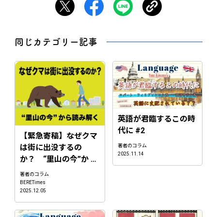
同じカテゴリー記事
英語が君臨するこの時
代に #2
【緊急寄稿】なぜクマ
著者のコラム
は街に出没するの
2025.11.14
か？ “里山の今”か …
著者のコラム
BERETimes
2025.12.05