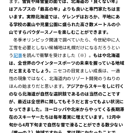
ます。
雪質や降雪量の面では、北海道の「良くない年」
はアルプスの「最高の年」よりも良いと専門家たちは言
います。実際北海道では、ゲレンデはおろか、平地にあ
る学校の裏山や児童公園に盛られた高さ数メートルの小
山ですらパウダースノーを楽しむことができます。
冬季オリンピック関連で調べていたら、今世紀中に人
工雪を必要としない候補地は札幌だけになるだろうとい
う
記事
を読んで衝撃を受けました（※）。
もはや北海道
は、全世界のウインタースポーツの未来を握っている地域
だと言えるでしょう。
ニセコの目覚ましい成長は、一過
性の現象ではなく、北海道内のリゾート開発のうねりの
ほんの始まりだと思います。
アジアからスキーをしに行く
のなら北海道が自然な選択肢であるのは当然のことです
が、最近は全世界に関してもそうだと言ってもよい状況に
なってきました。ヨーロッパや北米からやってくる長期滞
在のスキーヤーたちは毎年着実に増えています。12月中
旬から4月下旬まで自然な雪で滑ることができる数少ない
（唯一の？）地域ですから、実は理にかなったことで