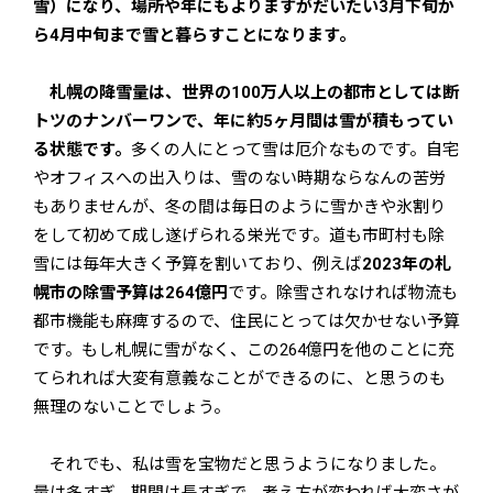
雪）になり、場所や年にもよりますがだいたい3月下旬か
ら4月中旬まで雪と暮らすことになります。
札幌の降雪量は、世界の100万人以上の都市としては断
トツのナンバーワンで、年に約5ヶ月間は雪が積もってい
る状態です。
多くの人にとって雪は厄介なものです。自宅
やオフィスへの出入りは、雪のない時期ならなんの苦労
もありませんが、冬の間は毎日のように雪かきや氷割り
をして初めて成し遂げられる栄光です。道も市町村も除
雪には毎年大きく予算を割いており、例えば
2023年の札
幌市の除雪予算は264億円
です。除雪されなければ物流も
都市機能も麻痺するので、住民にとっては欠かせない予算
です。もし札幌に雪がなく、この264億円を他のことに充
てられれば大変有意義なことができるのに、と思うのも
無理のないことでしょう。
それでも、私は雪を宝物だと思うようになりました。
量は多すぎ、期間は長すぎで、考え方が変われば大変さが