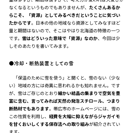
なくなるというものでもありませんが、
たくさんあるか
らこそ、「資源」としてみるべきだということに気づい
たからです
。日本の他の地域なら資源としてみなすほど
量と期間はないので、そこはやはり北海道の特徴の一つ
です。
雪はどういった意味で「資源」なのか
、今回は少
しそのあたりを書いてみます。
●冷却・断熱装置としての雪
「保温のために雪を使う」と聞くと、雪のない（少な
い）地域の方には奇異に思われるかも知れません。です
が、雪はご存じのとおり
細かい結晶の集まりで空気を豊
富に含む、言ってみれば天然の発泡スチロール、つまり
断熱材でもあります
。帯広市のホームページには、雪の
この性質を利用し、
経費を大幅に抑えながらジャガイモ
を甘くおいしくする保存法への取り組み
が紹介されてい
ます。