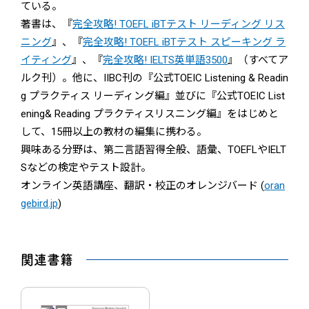
ている。
著書は、『
完全攻略! TOEFL iBTテスト リーディング リス
ニング
』、『
完全攻略! TOEFL iBTテスト スピーキング ラ
イティング
』、『
完全攻略! IELTS英単語3500
』（すべてア
ルク刊）。他に、IIBC刊の『公式TOEIC Listening & Readin
g プラクティス リーディング編』並びに『公式TOEIC List
ening& Reading プラクティスリスニング編』をはじめと
して、15冊以上の教材の編集に携わる。
興味ある分野は、第二言語習得全般、語彙、TOEFLやIELT
Sなどの検定やテスト設計。
オンライン英語講座、翻訳・校正のオレンジバード (
oran
gebird.jp
)
関連書籍