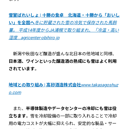
雪室ばれいしょ | 十勝の食卓 北海道・十勝から「おいし
い」を全国へ
冬に貯蔵された雪の冷気で保存された馬鈴
薯。 平成14年度からJA浦幌で取り組まれ、「冷温・高い
湿度...
agricenter-obihiro.jp
新潟や秋田など醸造が盛んな北日本の他地域と同様、
日本酒、ワインといった醸造酒の熟成にも雪はよく利用
されています
。
地域との取り組み | 髙砂酒造株式会社
www.takasagoshuz
o.com
また、
半導体製造やデータセンターの冷却にも雪は役
立ちます
。雪を冷却設備の一部に取り入れることで冷却
用の電力コストが大幅に抑えられ、安定的な製品・サー