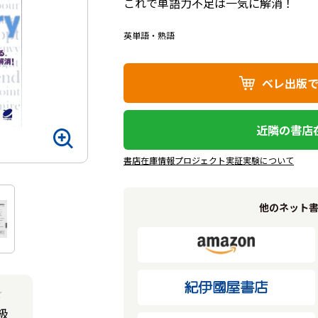
これで単語力不足は一気に解消！
英単語・熟語
ベレ出版
近隣の書店
書店在庫情報プロジェクト実証実験について
他のネット
★
級