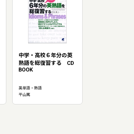
中学・高校６年分の英
熟語を総復習する CD
BOOK
英単語・熟語
平山篤