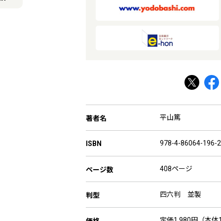
平山篤
著者名
978-4-86064-196-2
ISBN
408ページ
ページ数
四六判 並製
判型
定価1,980円（本体1
価格