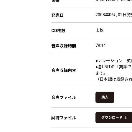
2008年06月02日発
発売日
１枚
CD枚数
79:14
音声収録時間
●ナレーション 英
●各UNITの「英
音声収録内容
ます。
（日本語は収録さ
音声ファイル
購入
試聴ファイル
ダウンロード