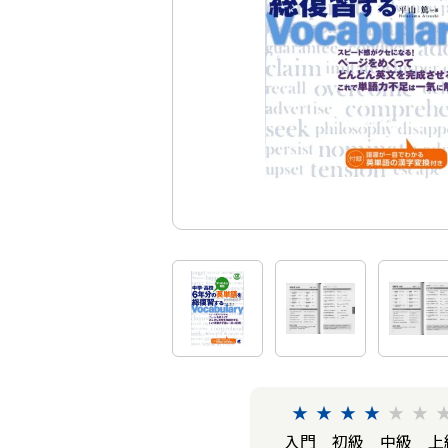
★
★
★
★
★
★
入門
初級
中級
上