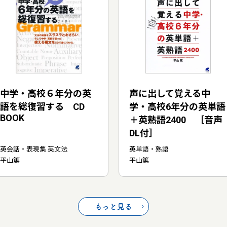
中学・高校６年分の英
声に出して覚える中
語を総復習する CD
学・高校6年分の英単語
BOOK
＋英熟語2400 ［音声
DL付］
英会話・表現集 英文法
英単語・熟語
平山篤
平山篤
もっと見る