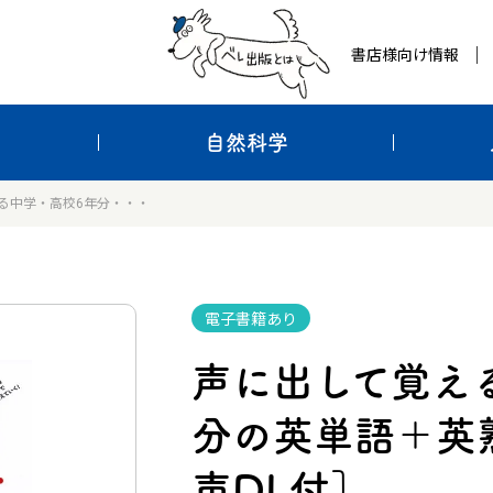
書店様向け情報
自然科学
る中学・高校6年分・・・
電子書籍あり
声に出して覚え
分の英単語＋英熟
声DL付］