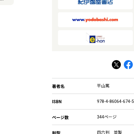
平山篤
著者名
978-4-86064-674-5
ISBN
344ページ
ページ数
四六判 並製
判型