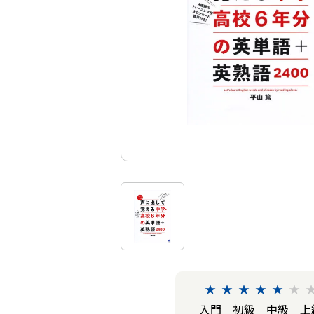
★
★
★
★
★
★
入門
初級
中級
上