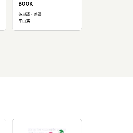
BOOK
英単語・熟語
平山篤