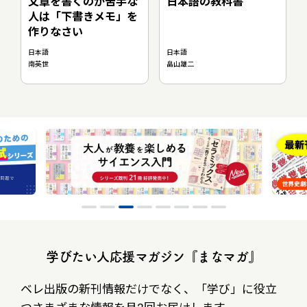
文章を書くのが苦手な
日本語の教科書
人は「下書きメモ」を
作りなさい
日本語
日本語
南英世
畠山雄二
学びたい人応援マガジン『まなマガ』
ベレ出版の新刊情報だけでなく、
「学び」に役立