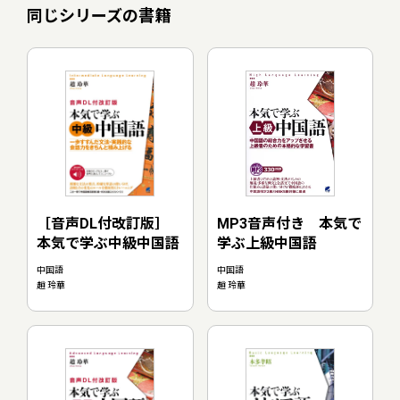
同じシリーズの書籍
MP3音声付き 本気で
［音声DL付改訂版］
学ぶ上級中国語
本気で学ぶ中級中国語
中国語
中国語
趙 玲華
趙 玲華