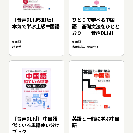
［音声DL付改訂版］
ひとりで学べる中国
本気で学ぶ上級中国語
語 基礎文法をひとと
おり ［音声DL付］
中国語
中国語
趙 玲華
青木隆浩、林屋啓子
英語と一緒に学ぶ中国
［音声DL付］ 中国語
語
似ている単語使い分け
ブック