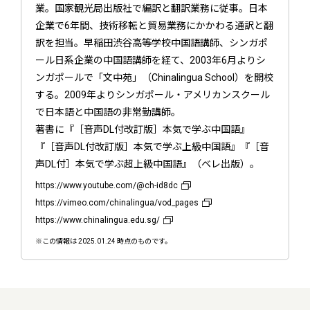
業。国家観光局出版社で編訳と翻訳業務に従事。日本
企業で6年間、技術移転と貿易業務にかかわる通訳と翻
訳を担当。早稲田渋谷高等学校中国語講師、シンガポ
ール日系企業の中国語講師を経て、2003年6月よりシ
ンガポールで「文中苑」（Chinalingua School）を開校
する。2009年よりシンガポール・アメリカンスクール
で日本語と中国語の非常勤講師。
著書に『［音声DL付改訂版］本気で学ぶ中国語』
『［音声DL付改訂版］本気で学ぶ上級中国語』『［音
声DL付］本気で学ぶ超上級中国語』（ベレ出版）。
https://www.youtube.com/@ch-id8dc
https://vimeo.com/chinalingua/vod_pages
https://www.chinalingua.edu.sg/
※この情報は 2025.01.24 時点のものです。