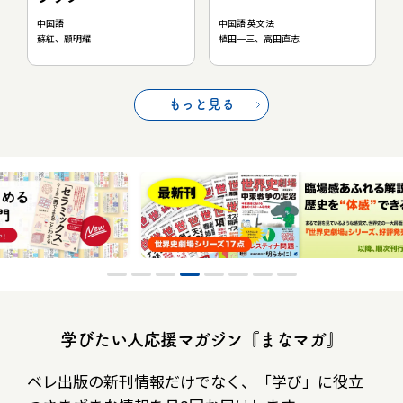
中国語 英文法
中国語
植田一三、高田直志
蘇紅、顧明耀
もっと見る
学びたい人応援マガジン『まなマガ』
ベレ出版の新刊情報だけでなく、
「学び」に役立