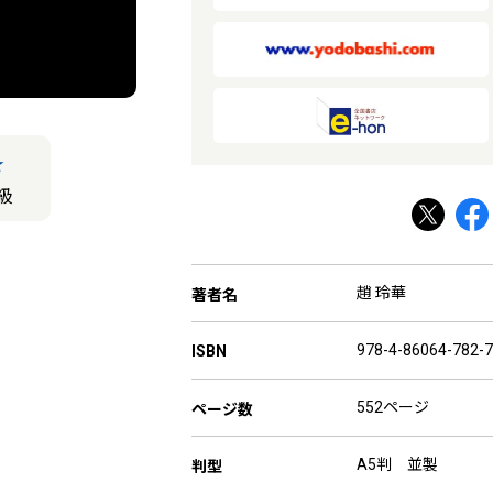
★
級
趙 玲華
著者名
978-4-86064-782-7
ISBN
552ページ
ページ数
A5判 並製
判型