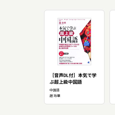
［音声DL付］本気で学
ぶ超上級中国語
中国語
趙 玲華