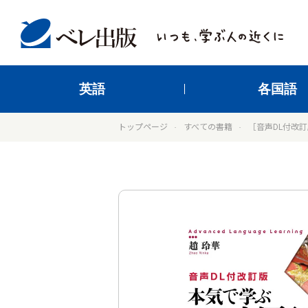
英語
各国語
トップページ
すべての書籍
［音声DL付改