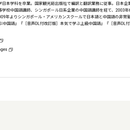
学日本学科を卒業。国家観光局出版社で編訳と翻訳業務に従事。日本企
学校中国語講師、シンガポール日系企業の中国語講師を経て、2003年
開校する。2009年よりシンガポール・アメリカンスクールで日本語と中国語の非常
ぶ中国語』『［音声DL付改訂版］本気で学ぶ上級中国語』『［音声DL
ages