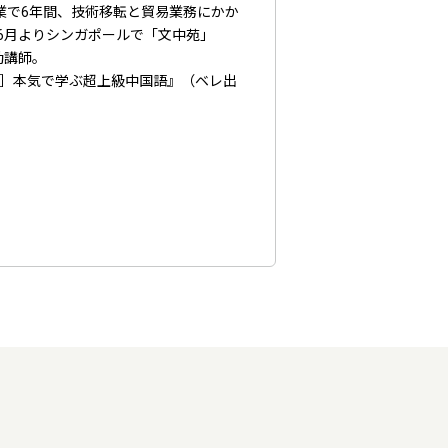
業で6年間、技術移転と貿易業務にかか
6月よりシンガポールで「文中苑」
勤講師。
付］本気で学ぶ超上級中国語』（ベレ出