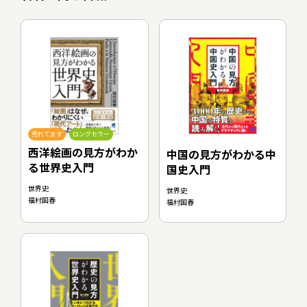
売れてます
ロングセラー
西洋絵画の見方がわか
中国の見方がわかる中
る世界史入門
国史入門
世界史
世界史
福村国春
福村国春