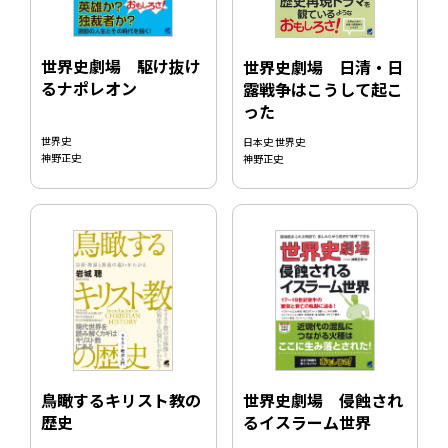
世界史劇場 駆け抜け
世界史劇場 日清・日
るナポレオン
露戦争はこうして起こ
った
世界史
日本史 世界史
神野正史
神野正史
鳥瞰するキリスト教の
世界史劇場 侵蝕され
歴史
るイスラーム世界