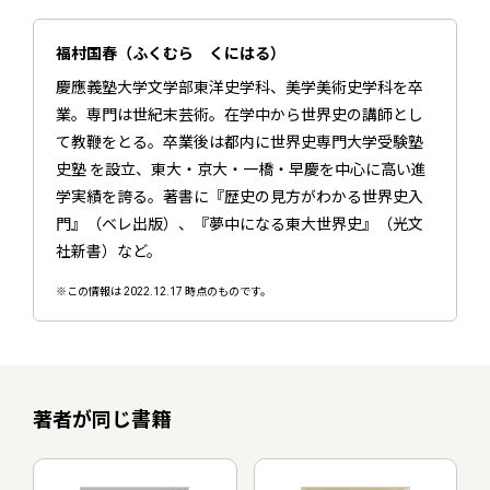
福村国春（ふくむら くにはる）
慶應義塾大学文学部東洋史学科、美学美術史学科を卒
業。専門は世紀末芸術。在学中から世界史の講師とし
て教鞭をとる。卒業後は都内に世界史専門大学受験塾
史塾 を設立、東大・京大・一橋・早慶を中心に高い進
学実績を誇る。著書に『歴史の見方がわかる世界史入
門』（ベレ出版）、『夢中になる東大世界史』（光文
社新書）など。
※この情報は 2022.12.17 時点のものです。
著者が同じ書籍