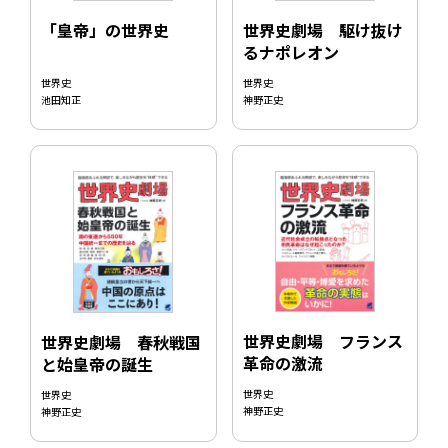
世界史劇場 駆け抜け
「皇帝」の世界史
るナポレオン
世界史
世界史
神野正史
池田知正
世界史劇場 フランス
世界史劇場 春秋戦国
革命の激流
と始皇帝の誕生
世界史
世界史
神野正史
神野正史