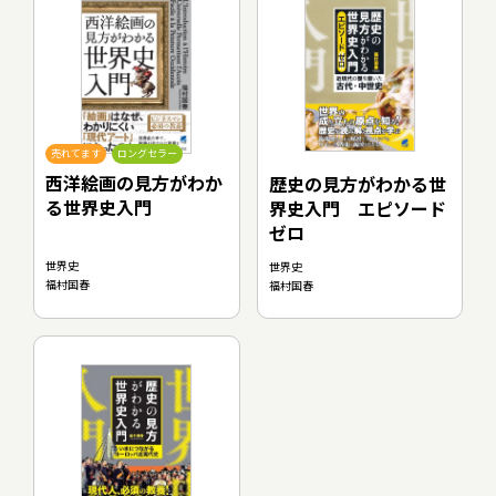
売れてます
ロングセラー
西洋絵画の見方がわか
歴史の見方がわかる世
る世界史入門
界史入門 エピソード
ゼロ
世界史
世界史
福村国春
福村国春