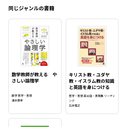
同じジャンルの書籍
数学教師が教える や
キリスト教・ユダヤ
さしい論理学
教・イスラム教の知識
と英語を身につける
数学 哲学・思想
哲学・思想 英会話・表現集 リーディ
涌井良幸
ング
石井隆之