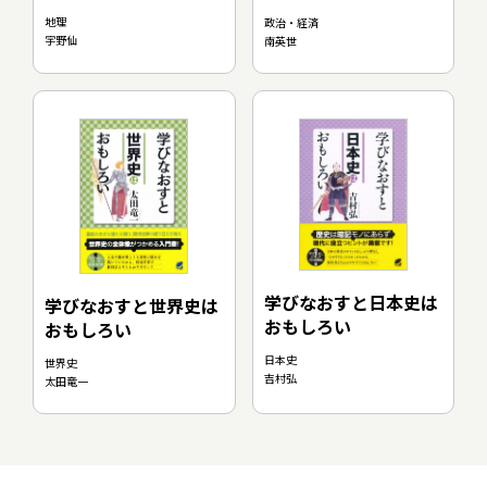
地理
政治・経済
宇野仙
南英世
学びなおすと日本史は
学びなおすと世界史は
おもしろい
おもしろい
日本史
世界史
吉村弘
太田竜一