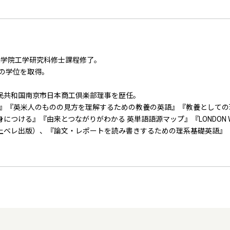
学大学院工学研究科修士課程修了。
）の学位を取得。
民共和国南京市日本商工倶楽部理事を歴任。
る英語』『英米人のものの見方を理解するための教養の英語』『教養としての
つける』『由来とつながりがわかる 英単語語源マップ』『LONDON W
上ベレ出版）、『論文・レポートを読み書きするための理系基礎英語』