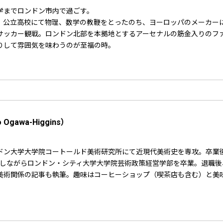
学までロンドン市内で過ごす。
、公立高校にて物理、数学の教鞭をとったのち、ヨーロッパのメーカー
サッカー観戦。ロンドン北部を本拠地とするアーセナルの筋金入りのフ
りして雰囲気を味わうのが至福の時。
awa-Higgins）
ドン大学大学院コートールド美術研究所にて近現代美術史を専攻。卒業
在職しながらロンドン・シティ大学大学院芸術政策経営学部を卒業。退職
美術関係の記事も執筆。趣味はコーヒーショップ（喫茶店も含む）と美