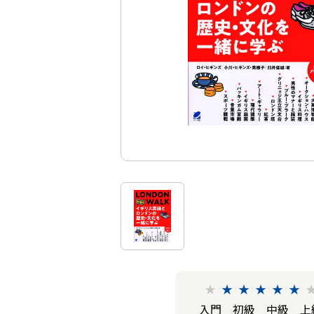
★
★
★
★
★
★
入門
初級
中級
上