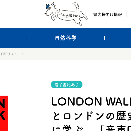
書店様向け情報
自然科学
LK イギリス・・・
電子書籍あり
LONDON WA
とロンドンの歴
に学ぶ ［音声