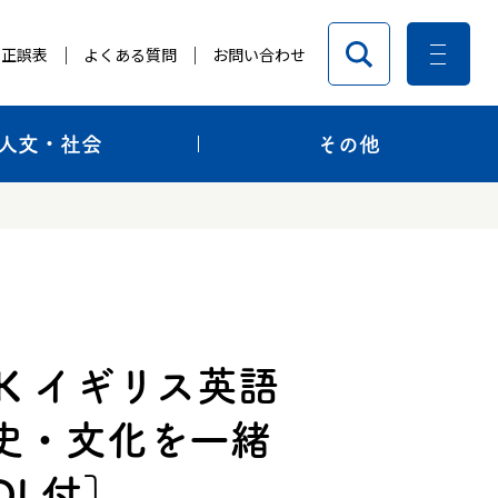
正誤表
よくある質問
お問い合わせ
人文・社会
その他
LK イギリス英語
史・文化を一緒
DL付］