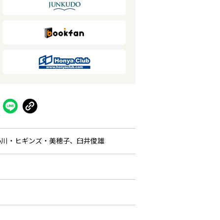
小川・ヒギンズ・美穂子
、
臼井俊雄