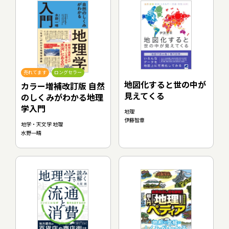
売れてます
ロングセラー
地図化すると世の中が
カラー増補改訂版 自然
見えてくる
のしくみがわかる地理
学入門
地理
伊藤智章
地学・天文学 地理
水野一晴