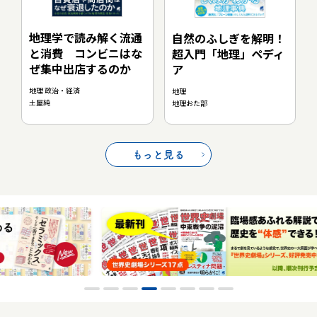
地理学で読み解く流通
自然のふしぎを解明！
と消費 コンビニはな
超入門「地理」ペディ
ぜ集中出店するのか
ア
地理 政治・経済
地理
土屋純
地理おた部
もっと見る