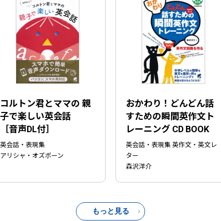
コルトン君とママの 親
おかわり！どんどん話
子で楽しい英会話
すための瞬間英作文ト
［音声DL付］
レーニング CD BOOK
英会話・表現集
英会話・表現集 英作文・英文レ
アリシャ・オズボーン
ター
森沢洋介
もっと見る