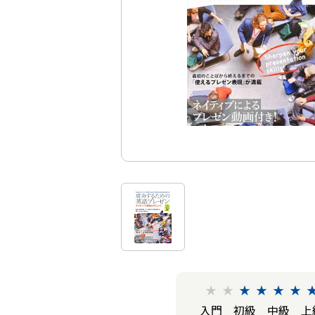
★
★
★
★
★
★
入門
初級
中級
上