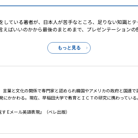
をしている著者が、日本人が苦手なところ、足りない知識とテ
言えばいいのかから最後のまとめまで、プレゼンテーションの
もっと見る
）
る。言葉と文化の関係で専門家と認められ韓国やアメリカの政府と国連で
開発にかかわる。現在、早稲田大学で教育とＩＣＴの研究に携わっている
す Eメール英語表現』（ベレ出版）