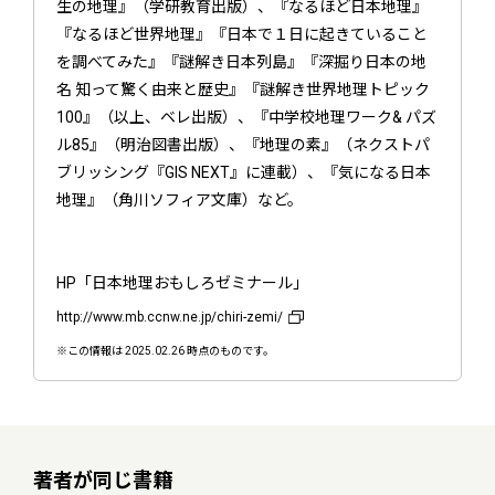
生の地理』（学研教育出版）、『なるほど日本地理』
『なるほど世界地理』『日本で１日に起きていること
を調べてみた』『謎解き日本列島』『深掘り日本の地
名 知って驚く由来と歴史』『謎解き世界地理トピック
100』（以上、ベレ出版）、『中学校地理ワーク& パズ
ル85』（明治図書出版）、『地理の素』（ネクストパ
ブリッシング『GIS NEXT』に連載）、『気になる日本
地理』（角川ソフィア文庫）など。
HP「日本地理おもしろゼミナール」
http://www.mb.ccnw.ne.jp/chiri-zemi/
※この情報は 2025.02.26 時点のものです。
著者が同じ書籍