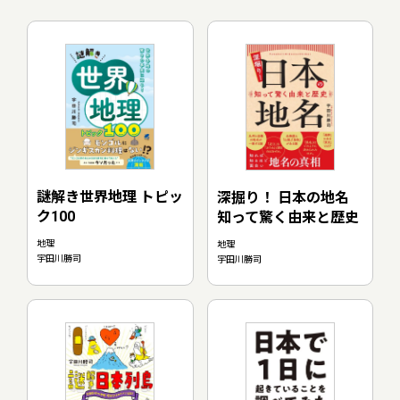
謎解き世界地理 トピッ
深掘り！ 日本の地名
ク100
知って驚く由来と歴史
地理
地理
宇田川勝司
宇田川勝司