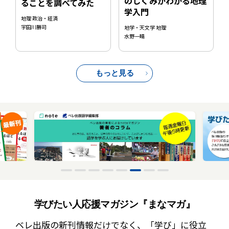
のしくみがわかる地理
ることを調べてみた
学入門
地理 政治・経済
宇田川勝司
地学・天文学 地理
水野一晴
もっと見る
学びたい人応援マガジン『まなマガ』
ベレ出版の新刊情報だけでなく、
「学び」に役立