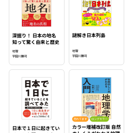
謎解き日本列島
深掘り！ 日本の地名
知って驚く由来と歴史
地理
地理
宇田川勝司
宇田川勝司
売れてます
ロングセラー
カラー増補改訂版 自然
日本で１日に起きてい