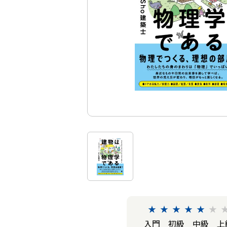
★
★
★
★
★
★
入門
初級
中級
上