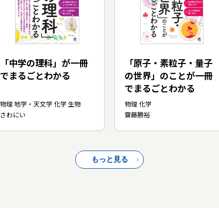
「中学の理科」が一冊
「原子・素粒子・量子
でまるごとわかる
の世界」のことが一冊
でまるごとわかる
物理 地学・天文学 化学 生物
物理 化学
さわにい
齋藤勝裕
もっと見る