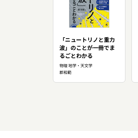
「ニュートリノと重力
波」のことが一冊でま
るごとわかる
物理 地学・天文学
郡和範