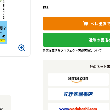
物理
ベレ出版
近隣の書店
書店在庫情報プロジェクト実証実験について
他のネット
★
級