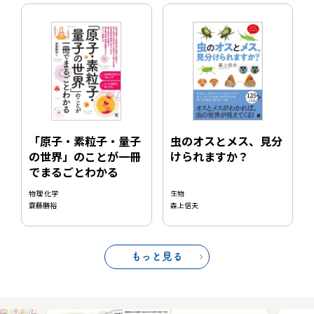
虫のオスとメス、見分
「原子・素粒子・量子
けられますか？
の世界」のことが一冊
でまるごとわかる
生物
物理 化学
森上信夫
齋藤勝裕
もっと見る