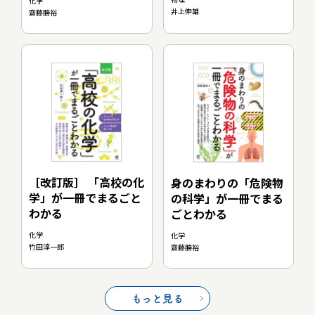
化学
井上伸雄
齋藤勝裕
［改訂版］ 「高校の化
身のまわりの「危険物
学」が一冊でまるごと
の科学」が一冊でまる
わかる
ごとわかる
化学
化学
竹田淳一郎
齋藤勝裕
もっと見る