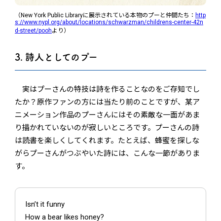
（New York Public Libraryに展示されている本物のプーと仲間たち：
http
s://www.nypl.org/about/locations/schwarzman/childrens-center-42n
d-street/pooh
より）
3. 詩人としてのプー
実はプーさんの特技は詩を作ることなのをご存知でし
たか？原作ファンの方には当たり前のことですが、某ア
ニメーション作品のプーさんにはその素敵な一面があま
り描かれていないのが寂しいところです。プーさんの詩
は読書を楽しくしてくれます。たとえば、蜂蜜を探しな
がらプーさんがつぶやいた詩には、こんな一節がありま
す。
Isn’t it funny
How a bear likes honey?