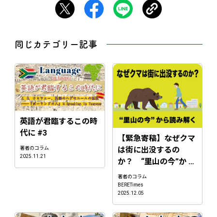
同じカテゴリー記事
英語が君臨するこの時
代に #3
【緊急寄稿】なぜクマ
著者のコラム
は街に出没するの
2025.11.21
か？ “里山の今”か …
著者のコラム
BERETimes
2025.12.05