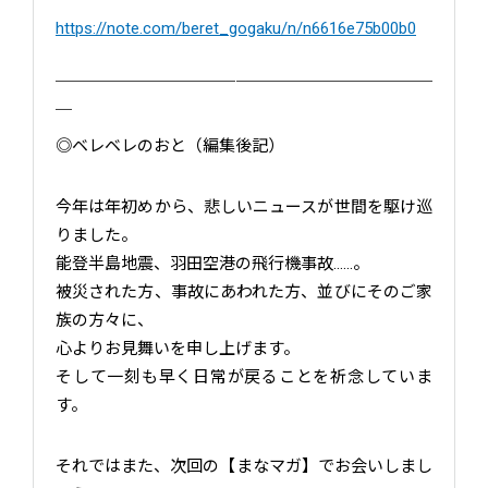
https://note.com/beret_gogaku/n/n6616e75b00b0
￣￣￣￣￣￣￣￣￣￣￣￣￣￣￣￣￣￣￣￣￣￣￣
￣
◎ベレベレのおと（編集後記）
今年は年初めから、悲しいニュースが世間を駆け巡
りました。
能登半島地震、羽田空港の飛行機事故……。
被災された方、事故にあわれた方、並びにそのご家
族の方々に、
心よりお見舞いを申し上げます。
そして一刻も早く日常が戻ることを祈念していま
す。
それではまた、次回の【まなマガ】でお会いしまし