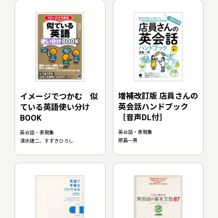
増補改訂版 店員さんの
イメージでつかむ 似
英会話ハンドブック
ている英語使い分け
［音声DL付］
BOOK
英会話・表現集
英会話・表現集
原島一男
清水建二、すずきひろし