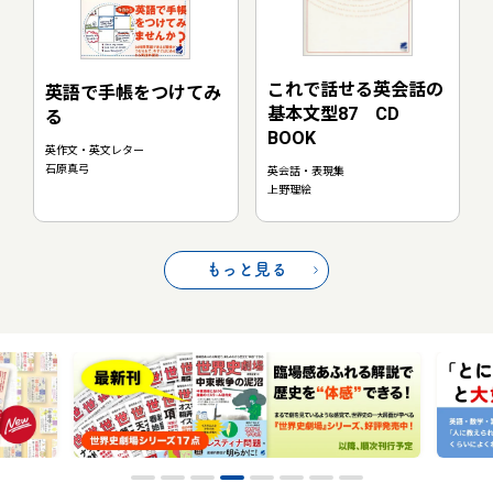
これで話せる英会話の
英語で手帳をつけてみ
基本文型87 CD
る
BOOK
英作文・英文レター
石原真弓
英会話・表現集
上野理絵
もっと見る