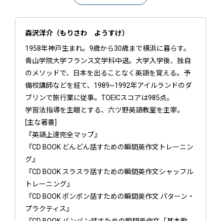
森沢洋介（もりさわ ようすけ）
1958年神戸生まれ。9歳から30歳まで横浜に暮らす。
青山学院大学フランス文学科中退。大学入学後、独自
のメソッドで、日本を出ることなく英語を覚える。予
備校講師などを経て、1989~1992年アイルランドのダ
ブリンで旅行業に従事。TOEICスコアは985点。
学習法指導を主眼とする、六ツ野英語教室を主宰。
[主な著書]
『英語上達完全マップ』
『CD BOOK どんどん話すための瞬間英作文トレーニン
グ』
『CD BOOK スラスラ話すための瞬間英作文シャッフル
トレーニング』
『CD BOOK ポンポン話すための瞬間英作文 パターン・
プラクティス』
『CD BOOK バンバン話すための瞬間英作文「基本動