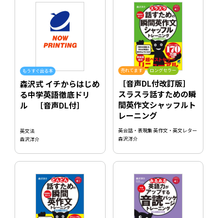
売れてます
ロングセラー
もうすぐ出る本
［音声DL付改訂版］
森沢式 イチからはじめ
スラスラ話すための瞬
る中学英語徹底ドリ
間英作文シャッフルト
ル ［音声DL付］
レーニング
英会話・表現集 英作文・英文レター
英文法
森沢洋介
森沢洋介