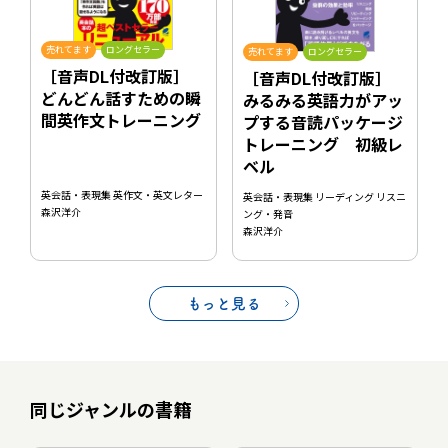
売れてます
ロングセラー
売れてます
ロングセラー
［音声DL付改訂版］
［音声DL付改訂版］
どんどん話すための瞬
みるみる英語力がアッ
間英作文トレーニング
プする音読パッケージ
トレーニング 初級レ
ベル
英会話・表現集 英作文・英文レター
英会話・表現集 リーディング リスニ
森沢洋介
ング・発音
森沢洋介
もっと見る
同じジャンルの書籍