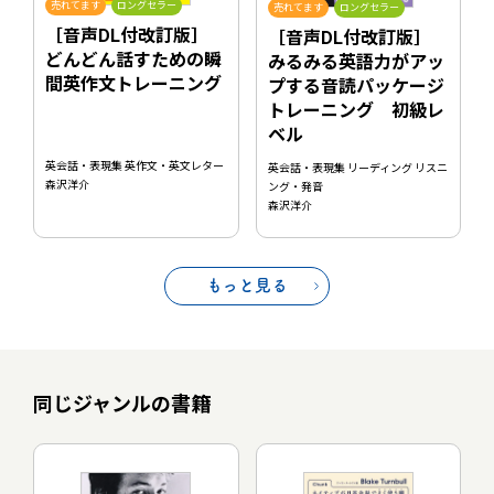
売れてます
ロングセラー
売れてます
ロングセラー
［音声DL付改訂版］
［音声DL付改訂版］
どんどん話すための瞬
みるみる英語力がアッ
間英作文トレーニング
プする音読パッケージ
トレーニング 初級レ
ベル
英会話・表現集 英作文・英文レター
英会話・表現集 リーディング リスニ
森沢洋介
ング・発音
森沢洋介
もっと見る
同じジャンルの書籍