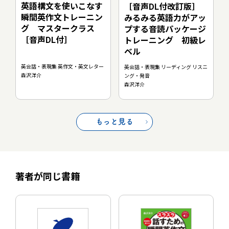
英語構文を使いこなす
［音声DL付改訂版］
瞬間英作文トレーニン
みるみる英語力がアッ
グ マスタークラス
プする音読パッケージ
［音声DL付］
トレーニング 初級レ
ベル
英会話・表現集 英作文・英文レター
英会話・表現集 リーディング リスニ
森沢洋介
ング・発音
森沢洋介
もっと見る
著者が同じ書籍