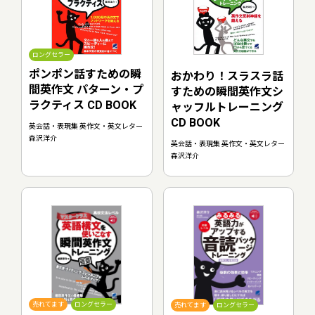
ロングセラー
ポンポン話すための瞬
おかわり！スラスラ話
間英作文 パターン・プ
すための瞬間英作文シ
ラクティス CD BOOK
ャッフルトレーニング
CD BOOK
英会話・表現集 英作文・英文レター
森沢洋介
英会話・表現集 英作文・英文レター
森沢洋介
売れてます
ロングセラー
売れてます
ロングセラー