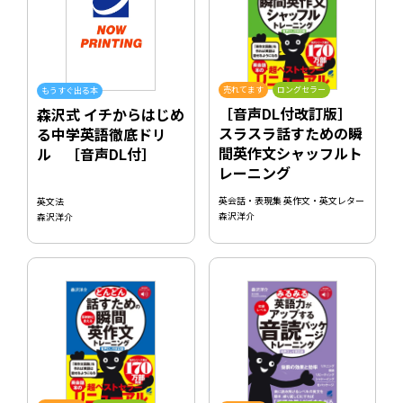
売れてます
ロングセラー
もうすぐ出る本
［音声DL付改訂版］
森沢式 イチからはじめ
スラスラ話すための瞬
る中学英語徹底ドリ
間英作文シャッフルト
ル ［音声DL付］
レーニング
英会話・表現集 英作文・英文レター
英文法
森沢洋介
森沢洋介