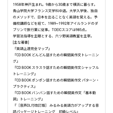
1958年神戸生まれ。9歳から30歳まで横浜に暮らす。
青山学院大学フランス文学科中退。大学入学後、独自
のメソッドで、日本を出ることなく英語を覚える。予
備校講師などを経て、1989~1992年アイルランドのダ
ブリンで旅行業に従事。TOEICスコアは985点。
学習法指導を主眼とする、六ツ野英語教室を主宰。
[主な著書]
『英語上達完全マップ』
『CD BOOK どんどん話すための瞬間英作文トレーニン
グ』
『CD BOOK スラスラ話すための瞬間英作文シャッフル
トレーニング』
『CD BOOK ポンポン話すための瞬間英作文 パターン・
プラクティス』
『CD BOOK バンバン話すための瞬間英作文「基本動
詞」トレーニング』
『［音声DL付改訂版］ みるみる英語力がアップする音
読パッケージトレーニング 初級レベル』