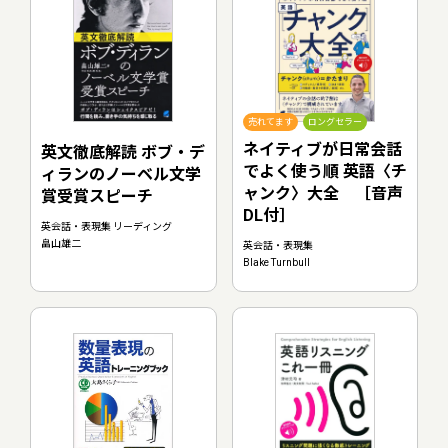
売れてます
ロングセラー
ネイティブが日常会話
英文徹底解読 ボブ・デ
でよく使う順 英語〈チ
ィランのノーベル文学
ャンク〉大全 ［音声
賞受賞スピーチ
DL付］
英会話・表現集 リーディング
畠山雄二
英会話・表現集
Blake Turnbull