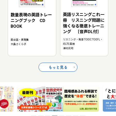
英語リスニングこれ一
数量表現の英語トレー
冊 リスニング問題に
ニングブック CD
強くなる徹底トレーニ
BOOK
ング ［音声DL付］
リスニング・発音 TOEIC TOEFL・
英会話・表現集
IELTS 英検
大島さくら子
津村元司
もっと見る