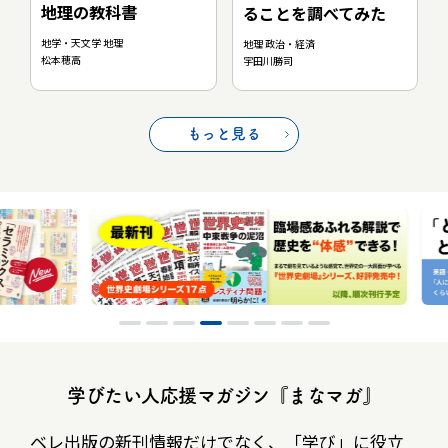
地理の教科書
ることを調べてみた
地学・天文学 地理
地理 政治・経済
松本穂高
宇田川勝司
もっと見る
学びたい人応援マガジン『まなマガ』
ベレ出版の新刊情報だけでなく、
「学び」に役立